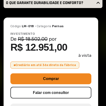
O QUE GARANTE DURABILIDADE E CONFORTO?
Código
LM-018
· Categoria
Pernas
INVESTIMENTO
De
R$ 18.502,00
por
R$ 12.951,00
à vista
Crediário em até 36x direto da fábrica
Comprar
Falar com consultor