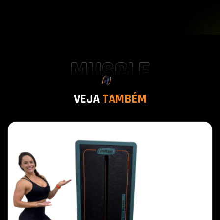
MUSCLE
V
E
J
A
T
A
M
B
É
M