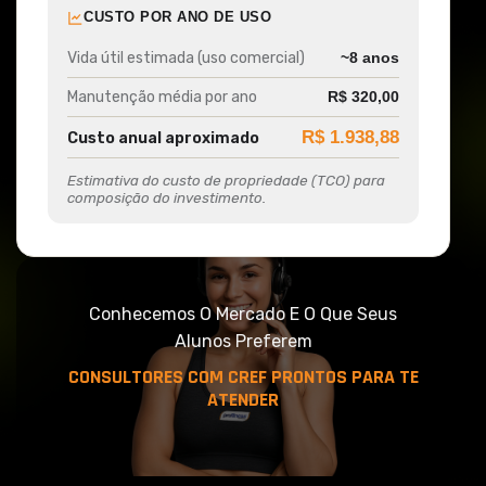
CUSTO POR ANO DE USO
Vida útil estimada (uso comercial)
~8 anos
Manutenção média por ano
R$ 320,00
R$ 1.938,88
Custo anual aproximado
Estimativa do custo de propriedade (TCO) para
composição do investimento.
Conhecemos O Mercado E O Que Seus
Alunos Preferem
CONSULTORES COM CREF PRONTOS PARA TE
ATENDER