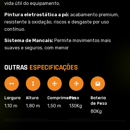
vida útil do equipamento.
Pintura eletrostática a pó:
acabamento premium,
resistente à oxidação, riscos e desgaste por uso
contínuo.
Sistema de Mancais:
Permite movimentos mais
suaves e seguros, com menor
O
U
T
R
A
S
E
S
P
E
C
I
F
I
C
A
Ç
Õ
E
S
Largura
Altura
Comprimento
Peso
Bateria
de Peso
1,10 m
1,80 m
1,50 m
130Kg
80Kg