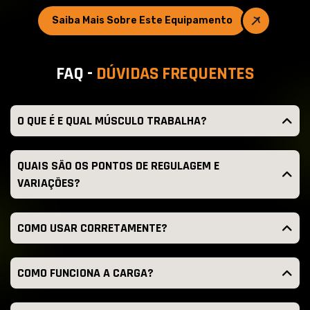
Saiba Mais Sobre Este Equipamento
F
A
Q
-
D
Ú
V
I
D
A
S
F
R
E
Q
U
E
N
T
E
S
O QUE É E QUAL MÚSCULO TRABALHA?
QUAIS SÃO OS PONTOS DE REGULAGEM E
VARIAÇÕES?
COMO USAR CORRETAMENTE?
COMO FUNCIONA A CARGA?