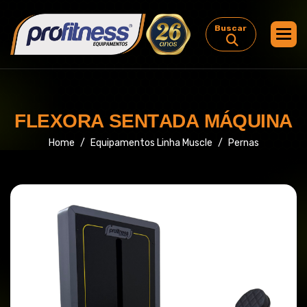
Buscar
F
L
E
X
O
R
A
S
E
N
T
A
D
A
M
Á
Q
U
I
N
A
Home
Equipamentos Linha Muscle
Pernas