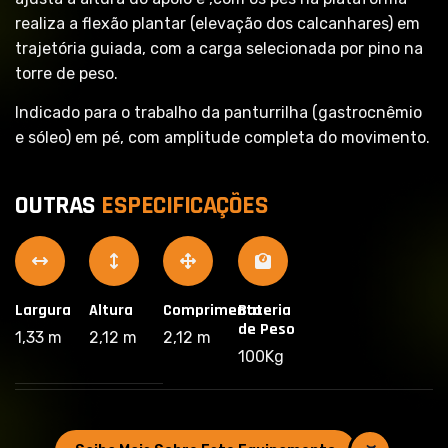
realiza a flexão plantar (elevação dos calcanhares) em
trajetória guiada, com a carga selecionada por pino na
torre de peso.
Indicado para o trabalho da panturrilha (gastrocnêmio
e sóleo) em pé, com amplitude completa do movimento.
O
U
T
R
A
S
E
S
P
E
C
I
F
I
C
A
Ç
Õ
E
S
Largura
Altura
Comprimento
Bateria
de Peso
1,33 m
2,12 m
2,12 m
100Kg