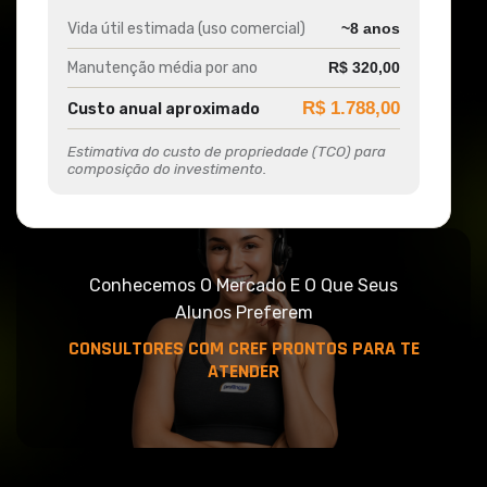
Vida útil estimada (uso comercial)
~8 anos
Manutenção média por ano
R$ 320,00
R$ 1.788,00
Custo anual aproximado
Estimativa do custo de propriedade (TCO) para
composição do investimento.
Conhecemos O Mercado E O Que Seus
Alunos Preferem
CONSULTORES COM CREF PRONTOS PARA TE
ATENDER