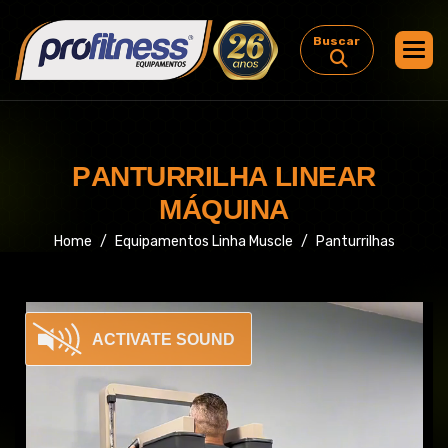
Buscar
P
A
N
T
U
R
R
I
L
H
A
L
I
N
E
A
R
M
Á
Q
U
I
N
A
Home
Equipamentos Linha Muscle
Panturrilhas