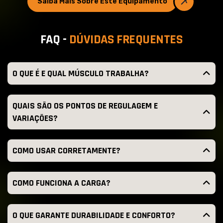
Saiba Mais Sobre Este Equipamento
F
A
Q
-
D
Ú
V
I
D
A
S
F
R
E
Q
U
E
N
T
E
S
O QUE É E QUAL MÚSCULO TRABALHA?
QUAIS SÃO OS PONTOS DE REGULAGEM E
VARIAÇÕES?
COMO USAR CORRETAMENTE?
COMO FUNCIONA A CARGA?
O QUE GARANTE DURABILIDADE E CONFORTO?