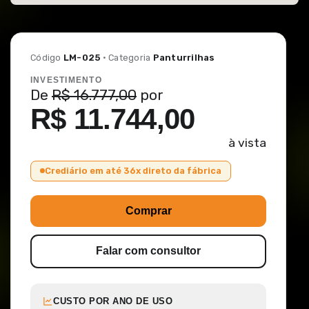
Código
LM-025
· Categoria
Panturrilhas
INVESTIMENTO
De
R$ 16.777,00
por
R$ 11.744,00
à vista
Crediário em até 36x direto da fábrica
Comprar
Falar com consultor
CUSTO POR ANO DE USO