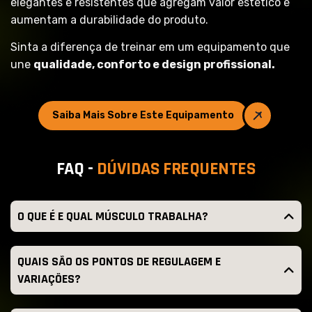
elegantes e resistentes que agregam valor estético e
aumentam a durabilidade do produto.
Sinta a diferença de treinar em um equipamento que
une
qualidade, conforto e design profissional.
Saiba Mais Sobre Este Equipamento
F
A
Q
-
D
Ú
V
I
D
A
S
F
R
E
Q
U
E
N
T
E
S
O QUE É E QUAL MÚSCULO TRABALHA?
QUAIS SÃO OS PONTOS DE REGULAGEM E
VARIAÇÕES?