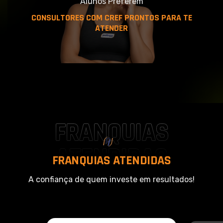
Alunos Preferem
CONSULTORES COM CREF PRONTOS PARA TE
ATENDER
FRANQUIAS
ATENDIDAS
F
R
A
N
Q
U
I
A
S
A
T
E
N
D
I
D
A
S
A confiança de quem investe em resultados!