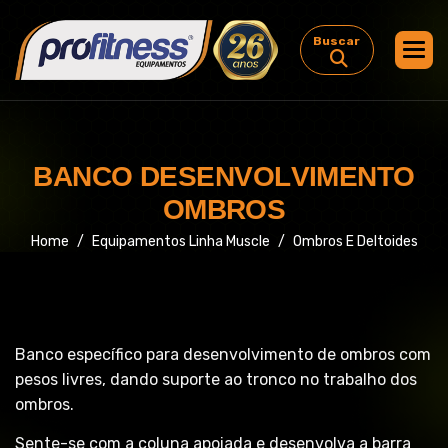
Buscar
B
A
N
C
O
D
E
S
E
N
V
O
L
V
I
M
E
N
T
O
O
M
B
R
O
S
Home
Equipamentos Linha Muscle
Ombros E Deltoides
Banco específico para desenvolvimento de ombros com
pesos livres, dando suporte ao tronco no trabalho dos
ombros.
Sente-se com a coluna apoiada e desenvolva a barra